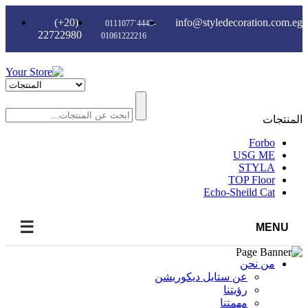
(+20)
info@styledecoration.com.eg
0111077`4443-
22722980
01061222216
المنتجات
Forbo
USG ME
STYLA
TOP Floor
Echo-Sheild Cat
☰
MENU
من نحن
عن ستايل ديكوريشن
رؤيتنا
مهمتنا