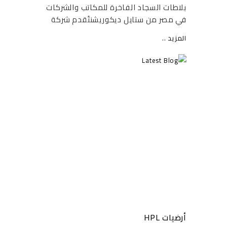
بلاطات السجاد الفاخرة للمكاتب والشركات
في مصر من ستايل ديكوريشنتُقدم شركة
ستايل ديكوريشن (Style Decoration)،
المزيد ..
الرائدة في مجال حلول الأرضيات والديكور
الداخلي في مصر، التشكيلة الأفخم من
بلاطات السجاد (Carpet...
أرضيات HPL