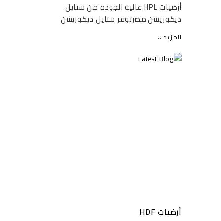
أرضيات HPL عالية الجودة من ستايل
ديكوريشن مصرتوفر ستايل ديكوريشن
أرضيات HPL (الألواح الصفائحية عالية
المزيد ..
الضغط) عالية الجودة، وهي حل متطور
يجمع بين المتانة الفائقة والمظهر الجمالي
الراقي. تُصنع أرضيات...
أرضيات HDF