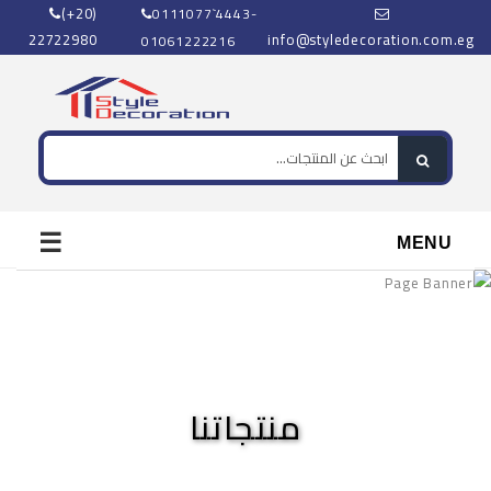
(+20)
0111077`4443-
22722980
info@styledecoration.com.eg
01061222216
☰
MENU
منتجاتنا