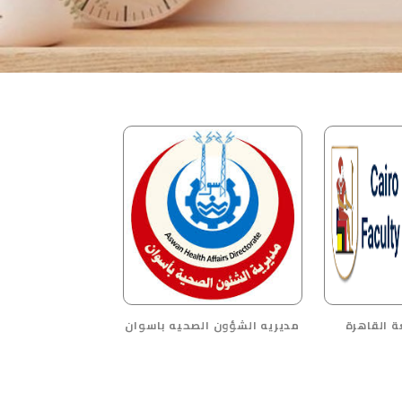
 القاهرة
مديريه الشؤون الصحيه باسوان