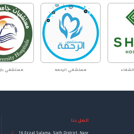
لشفاء
مستشفي الرحمه
مستشفي بن
اتصل بنا
16 Ezzat Salama, Sixth District, Nasr