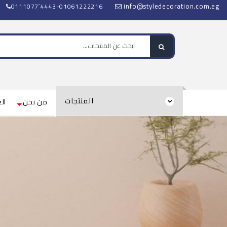
info@styledecoration.com.eg
0111077`4443-01061222216
المنتجات
من نحن
الع