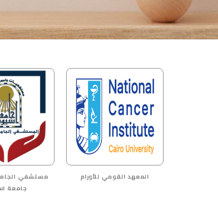
المعهد القومي للأورام
مستشفي الجامع
جامعة اس